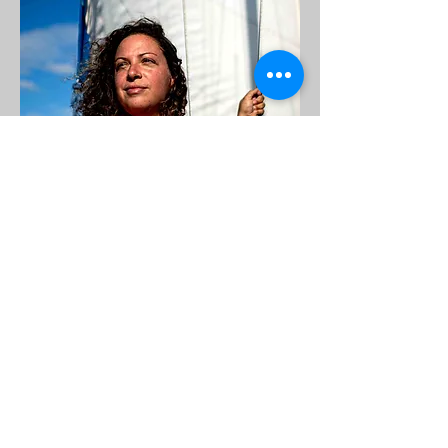
Voluntária pelo NOSSO
Patricia Larica
Nascida no Rio de Janeiro, formada em
Design Industrial pela UERJ, trabalhou em
agências de Design até 2007 quando
iniciou carreira internacional junto a
Procter&Gamble. Viveu na Venezuela e no
Chile e viajou para quase todos os países
da América do Sul e Estados Unidos. Em
2011 trabalhou como Diretora de Criação
nas principais agências do mercado. Em