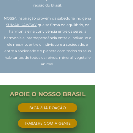
região do Brasil
.
NOSSA inspiração provém da sabedoria indígena
SUMAK KAWSAY
que se firma no equilíbrio, na
harmonia e na convivência entre os seres: a
harmonia e interdependência entre o indivíduo e
ele mesmo, entre o indivíduo e a sociedade, e
entre a sociedade e o planeta com todos os seus
habitantes de todos os reinos, mineral, vegetal e
animal.
APOIE O NOSSO BRASIL
FAÇA SUA DOAÇÃO
TRABALHE COM A GENTE